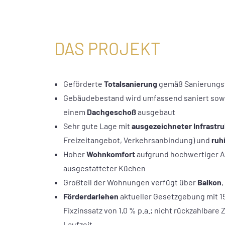
DAS PROJEKT
Geförderte
Totalsanierung
gemäß Sanierungs
Gebäudebestand wird umfassend saniert sow
einem
Dachgeschoß
ausgebaut
Sehr gute Lage mit
ausgezeichneter
Infrastr
Freizeitangebot, Verkehrsanbindung) und
ruh
Hoher
Wohnkomfort
aufgrund hochwertiger Au
ausgestatteter Küchen
Großteil der Wohnungen verfügt über
Balkon
,
Förderdarlehen
aktueller Gesetzgebung mit 15
Fixzinssatz von 1,0 % p.a.; nicht rückzahlba
Laufzeit