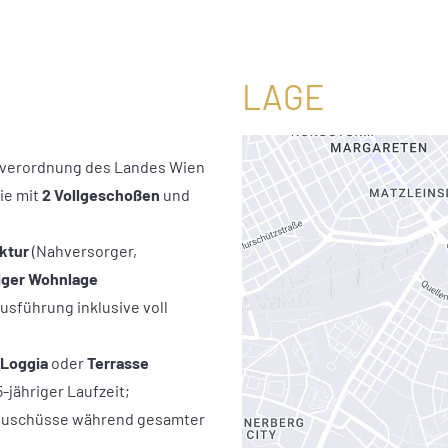
LAGE
verordnung des Landes Wien
ie mit
2 Vollgeschoßen
und
uktur
(Nahversorger,
iger Wohnlage
sführung inklusive voll
Loggia
oder
Terrasse
-jähriger Laufzeit;
re Zuschüsse während gesamter